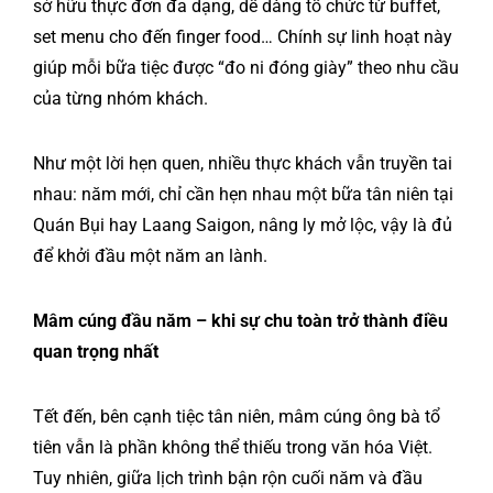
sở hữu thực đơn đa dạng, dễ dàng tổ chức từ buffet,
set menu cho đến finger food… Chính sự linh hoạt này
giúp mỗi bữa tiệc được “đo ni đóng giày” theo nhu cầu
của từng nhóm khách.
Như một lời hẹn quen, nhiều thực khách vẫn truyền tai
nhau: năm mới, chỉ cần hẹn nhau một bữa tân niên tại
Quán Bụi hay Laang Saigon, nâng ly mở lộc, vậy là đủ
để khởi đầu một năm an lành.
Mâm cúng đầu năm – khi sự chu toàn trở thành điều
quan trọng nhất
Tết đến, bên cạnh tiệc tân niên, mâm cúng ông bà tổ
tiên vẫn là phần không thể thiếu trong văn hóa Việt.
Tuy nhiên, giữa lịch trình bận rộn cuối năm và đầu