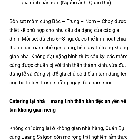
gia đình bận rộn. (Nguồn ảnh: Quán Bụi).
Bốn set mâm cúng Bắc – Trung – Nam – Chay được
thiết kế phù hợp cho nhu cầu đa dạng của các gia
đình. Mỗi set đủ cho 6–8 người, có thể linh hoạt chia
thành hai mâm nhỏ gọn gàng, tiện bày trí trong không
gian nhà. Không đặt nặng hình thức cầu kỳ, các mâm
cúng được chuẩn bị với tinh thần thành kính, vừa đủ,
đúng lễ và đúng vị, để gia chủ có thể an tâm dâng lên
ông bà tổ tiên trong những ngày đầu năm mới.
Catering tại nhà – mang tinh thần bàn tiệc an yên về
tận không gian riêng
Không chỉ dừng lại ở không gian nhà hàng, Quán Bụi
cùng Laang Saigon còn mở rộng trải nghiệm ẩm thực