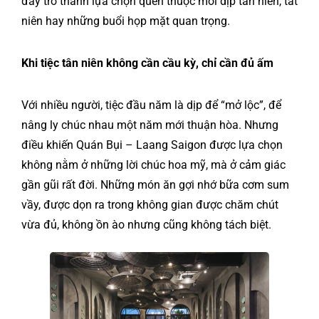
đây trở thành lựa chọn quen thuộc mỗi dịp tân niên, tất
niên hay những buổi họp mặt quan trọng.
Khi tiệc tân niên không cần cầu kỳ, chỉ cần đủ ấm
Với nhiều người, tiệc đầu năm là dịp để “mở lộc”, để
nâng ly chúc nhau một năm mới thuận hòa. Nhưng
điều khiến Quán Bụi –
Laang Saigon
được lựa chọn
không nằm ở những lời chúc hoa mỹ, mà ở cảm giác
gần gũi rất đời. Những món ăn gợi nhớ bữa cơm sum
vầy, được dọn ra trong không gian được chăm chút
vừa đủ, không ồn ào nhưng cũng không tách biệt.