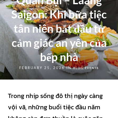
Quán Bụi – Laang
Saigon: Khi bữa tiệc
tân niên bắt đầu từ
cảm giác an yên của
bếp nhà
FEBRUARY 25, 2026 IN
BLOG
EVENTS
Trong nhịp sống đô thị ngày càng
vội vã, những buổi tiệc đầu năm