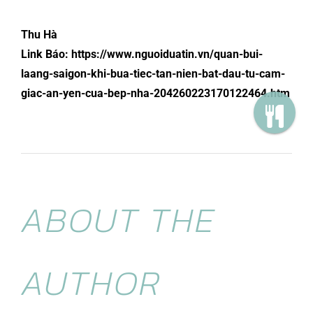
Thu Hà
Link Báo:
https://www.nguoiduatin.vn/quan-bui-
laang-saigon-khi-bua-tiec-tan-nien-bat-dau-tu-cam-
giac-an-yen-cua-bep-nha-204260223170122464.htm
ABOUT THE
AUTHOR