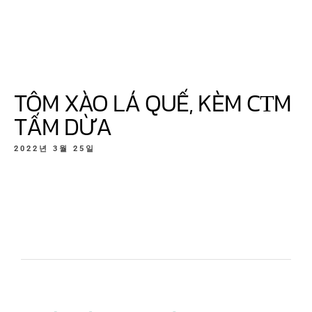
TÔM XÀO LÁ QUẾ, KÈM CΤM
TẤM DỪA
2022년 3월 25일