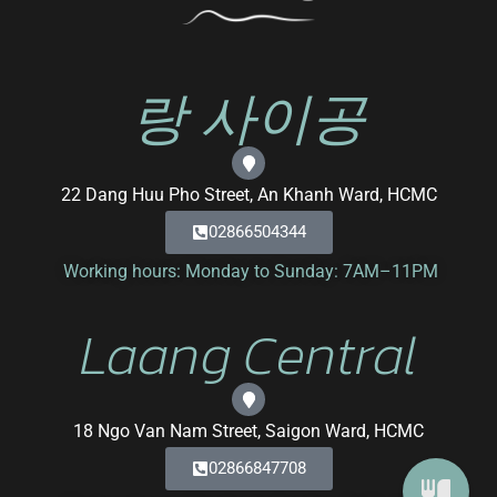
랑 사이공
22 Dang Huu Pho Street, An Khanh Ward, HCMC
02866504344
Working hours: Monday to Sunday: 7AM–11PM
Laang Central
18 Ngo Van Nam Street, Saigon Ward, HCMC
02866847708