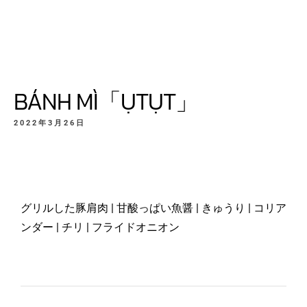
BÁNH MÌ「ỤTỤT」
2022年3月26日
グリルした豚肩肉 | 甘酸っぱい魚醤 | きゅうり | コリア
ンダー | チリ | フライドオニオン